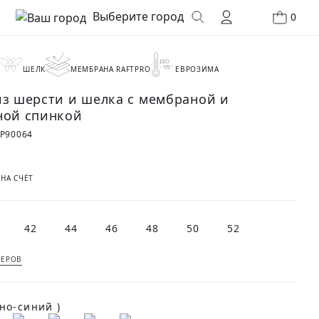
Выберите город
0
ШЕЛК
МЕМБРАНА RAFTPRO
ЕВРОЗИМА
из шерсти и шелка с мембраной и
ной спинкой
P90064
₽
 НА СЧЁТ
42
44
46
48
50
52
МЕРОВ
(Темно-синий )