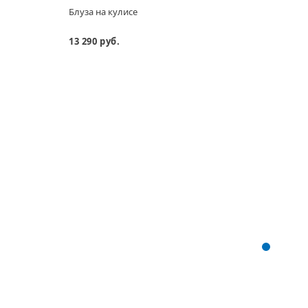
Блуза на кулисе
Зауж
шерс
13 290 руб.
13 69