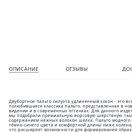
ОПИСАНИЕ
ОТЗЫВЫ
ДО
Двубортное пальто силуэта удлиненный кокон - это вс
полюбившаяся классика пальто, представленная в но
видении и в современных оттенках. Для данного изде
мы подобрали премиальную ворсовую шерстяную тка
содержанием нежных волокон шёлка. Пальто модного
тёмно-синего цвета и комфортной длины ниже колена
что расширяет возможности для формирования образ