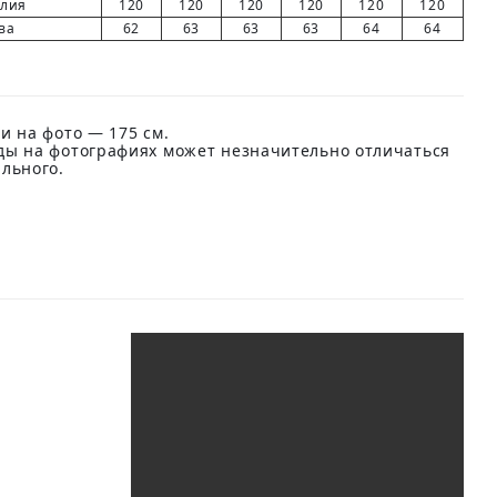
елия
120
120
120
120
120
120
ва
62
63
63
63
64
64
и на фото — 175 см.
ды на фотографиях может незначительно отличаться
ального.