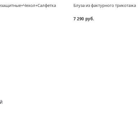
езащитные+Чехол+Салфетка
Блуза из фактурного трикотажа
7 290 руб.
ОЙ