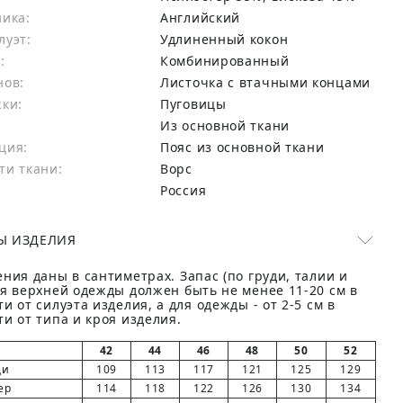
ника:
Английский
луэт:
Удлиненный кокон
:
Комбинированный
нов:
Листочка с втачными концами
жки:
Пуговицы
Из основной ткани
ция:
Пояс из основной ткани
ти ткани:
Ворс
Россия
Ы ИЗДЕЛИЯ
ния даны в сантиметрах. Запас (по груди, талии и
ля верхней одежды должен быть не менее 11-20 см в
и от силуэта изделия, а для одежды - от 2-5 см в
и от типа и кроя изделия.
42
44
46
48
50
52
ди
109
113
117
121
125
129
ер
114
118
122
126
130
134