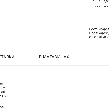
Длина изд
Длина рука
Рост модел
Цвет одеж
от оригин
СТАВКА
В МАГАЗИНАХ
ем
вом
лия
нь с
,
ов.