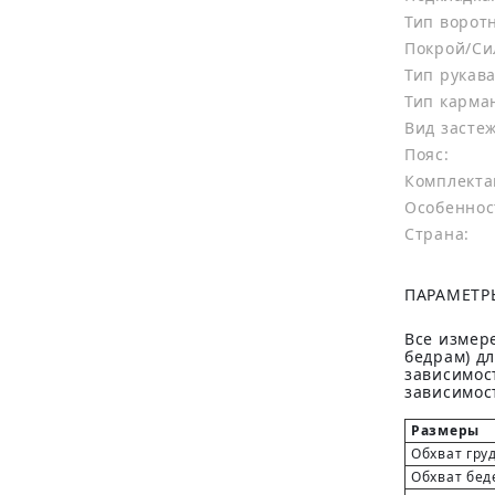
Тип ворот
Покрой/Си
Тип рукава
Тип карма
Вид засте
Пояс:
Комплекта
Особеннос
Страна:
ПАРАМЕТР
Все измере
бедрам) д
зависимост
зависимост
Размеры
Обхват гру
Обхват бед