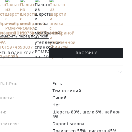
имерить перед покупкой
ИТЬ В ОДИН КЛИК
В КОРЗИНУ
RaftPro:
есть
Темно-синий
цвета:
синий
Нет
ни:
шерсть 89%, шелк 6%, нейлон
5%
плителя:
Dupont sorona
:
Полиэстер 55%, вискоза 45%