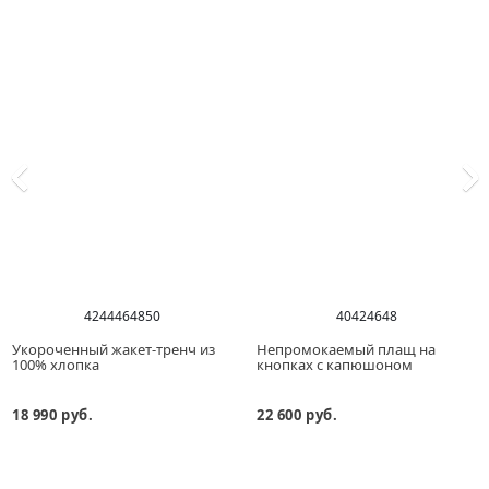
42
44
46
48
50
40
42
46
48
Укороченный жакет-тренч из
Непромокаемый плащ на
100% хлопка
кнопках с капюшоном
18 990 руб.
22 600 руб.