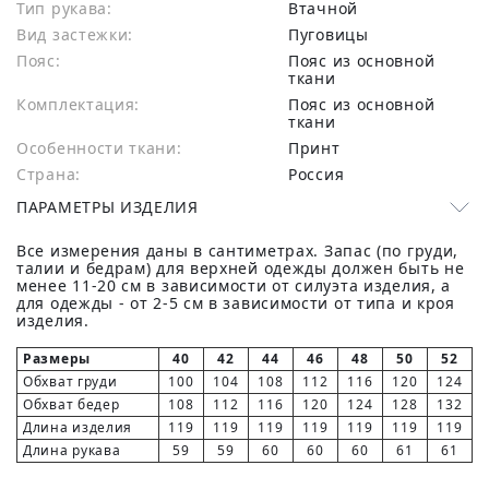
Тип рукава:
Втачной
Вид застежки:
Пуговицы
Пояс:
Пояс из основной
ткани
Комплектация:
Пояс из основной
ткани
Особенности ткани:
Принт
Страна:
Россия
ПАРАМЕТРЫ ИЗДЕЛИЯ
Все измерения даны в сантиметрах. Запас (по груди,
талии и бедрам) для верхней одежды должен быть не
менее 11-20 см в зависимости от силуэта изделия, а
для одежды - от 2-5 см в зависимости от типа и кроя
изделия.
Размеры
40
42
44
46
48
50
52
Обхват груди
100
104
108
112
116
120
124
Обхват бедер
108
112
116
120
124
128
132
Длина изделия
119
119
119
119
119
119
119
Длина рукава
59
59
60
60
60
61
61