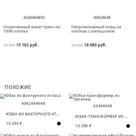
42
44
46
48
50
40
42
46
48
Укороченный жакет-тренч из
Непромокаемый плащ на
100% хлопка
кнопках с капюшоном
15 192 руб.
18 090 руб.
18 990
22 600
ПОХОЖИЕ
40
42
44
46
48
42
44
46
48
ЮБКА ИЗ ФАКТУРНОГО АТЛАСА
ЮБКА-ТРАНСФОРМЕР ИЗ ОРГАНЗЫ
10 290 ₽
10 290 ₽