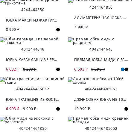
42
44
46
48
50
42
44
46
48
50
АСИММЕТРИЧНАЯ ЮБКА-БАЛЛОН
ЮБКА МАКСИ ИЗ ФАКТУРНОГО ТРИКОТАЖА
7 990 ₽
8 990 ₽
40
42
44
46
48
40
42
44
46
48
ЮБКА-КАРАНДАШ ИЗ ЧЕРНОЙ ЭКОКОЖИ
ПРЯМАЯ ЮБКА МИДИ С РАЗРЕЗОМ
6 632 ₽
8 290 ₽
6 503 ₽
9 290 ₽
40
42
44
46
48
50
52
40
42
44
46
48
50
52
ЮБКА ТРАПЕЦИЯ ИЗ КОСТЮМНОЙ ТКАНИ
ДЖИНСОВАЯ ЮБКА ИЗ 100% ХЛОПКА
6 993 ₽
9 990 ₽
10 990 ₽
40
42
44
46
48
50
40
42
44
46
48
50
52