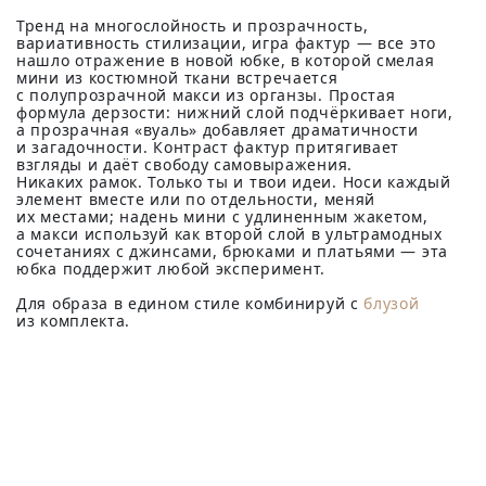
Тренд на многослойность и прозрачность,
вариативность стилизации, игра фактур — все это
нашло отражение в новой юбке, в которой смелая
мини из костюмной ткани встречается
с полупрозрачной макси из органзы. Простая
формула дерзости: нижний слой подчёркивает ноги,
а прозрачная «вуаль» добавляет драматичности
и загадочности. Контраст фактур притягивает
взгляды и даёт свободу самовыражения.
Никаких рамок. Только ты и твои идеи. Носи каждый
элемент вместе или по отдельности, меняй
их местами; надень мини с удлиненным жакетом,
а макси используй как второй слой в ультрамодных
сочетаниях с джинсами, брюками и платьями — эта
юбка поддержит любой эксперимент.
Для образа в едином стиле комбинируй с
блузой
из комплекта.