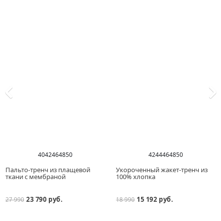
40
42
46
48
50
42
44
46
48
50
Пальто-тренч из плащевой
Укороченный жакет-тренч из
ткани с мембраной
100% хлопка
23 790 руб.
15 192 руб.
27 990
18 990