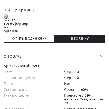
ЦВЕТ
(Черный )
КУПИТЬ В ОДИН КЛИК
В КОРЗИНУ
О ТОВАРЕ
Арт:
7122640ab0699
Цвет:
Черный
Основные цвета:
черный
Принт:
Нет
Состав ткани:
сорона 100%
Ткань отделки:
Полиэстер 69%,
вискоза 29%, эластан
2%
Вид застежки:
Потайная молния