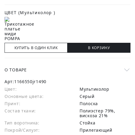
ЦВЕТ
(Мультиколор )
КУПИТЬ В ОДИН КЛИК
В КОРЗИНУ
О ТОВАРЕ
Арт:
1166550jr1490
Цвет:
Мультиколор
Основные цвета:
серый
Принт:
Полоска
Состав ткани:
полиэстер 79%,
вискоза 21%
Тип воротника:
Стойка
Покрой/Силуэт:
Прилегающий