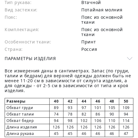
Тип рукава:
Втачной
Вид застежки:
Потайная молния
Пояс:
Пояс из основной
ткани
Комплектация:
Пояс из основной
ткани
Особенности ткани:
Принт
Страна:
Россия
ПАРАМЕТРЫ ИЗДЕЛИЯ
Все измерения даны в сантиметрах. Запас (по груди,
талии и бедрам) для верхней одежды должен быть не
менее 11-20 см в зависимости от силуэта изделия, а
для одежды - от 2-5 см в зависимости от типа и кроя
изделия.
Размеры
40
42
44
46
48
50
Обхват груди
89
93
97
101
105
109
Обхват талии
74
78
82
86
90
94
Обхват бедер
94
98
102
106
110
114
Длина изделия
126
126
126
126
126
126
Длина рукава
45
45
46
46
46
47