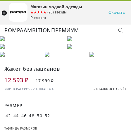
Магазин модной одежды
Скачать
☆☆☆☆☆
★★★★★
(23) звезды
Pompa.ru
POMPA
AMBITION
ПРЕМИУМ
КУПИТЬ ОБРАЗ
Жакет без лацканов
12 593 ₽
17 990 ₽
ИЛИ В РАССРОЧКУ 4 ПЛАТЕЖА
378 БАЛЛОВ НА СЧЁТ
РАЗМЕР
42
44
46
48
50
52
ТАБЛИЦА РАЗМЕРОВ