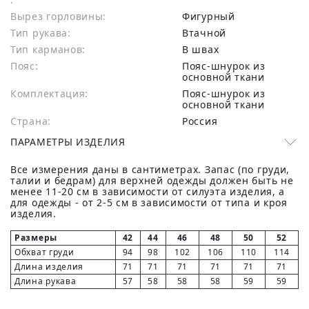
Вырез горловины:
Фигурный
Тип рукава:
Втачной
Тип карманов:
В швах
Пояс:
Пояс-шнурок из
основной ткани
Комплектация:
Пояс-шнурок из
основной ткани
Страна:
Россия
ПАРАМЕТРЫ ИЗДЕЛИЯ
Все измерения даны в сантиметрах. Запас (по груди,
талии и бедрам) для верхней одежды должен быть не
менее 11-20 см в зависимости от силуэта изделия, а
для одежды - от 2-5 см в зависимости от типа и кроя
изделия.
Размеры
42
44
46
48
50
52
Обхват груди
94
98
102
106
110
114
Длина изделия
71
71
71
71
71
71
Длина рукава
57
58
58
58
59
59