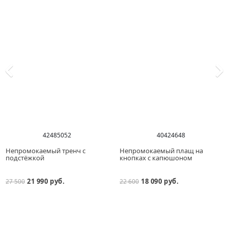
42
48
50
52
40
42
46
48
Непромокаемый тренч с
Непромокаемый плащ на
подстёжкой
кнопках с капюшоном
21 990 руб.
18 090 руб.
27 500
22 600