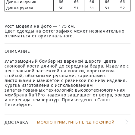
Длина изделия
66
66
66
66
66
Длина рукава
50
51
51
51
52
Рост модели на фото — 175 см.
Цвет одежды на фотографиях может незначительно
отличаться от оригинального.
ОПИСАНИЕ
Ультрамодный бомбер из вареной шерсти цвета
слоновой кости длиной до середины бедра. Изделие с
центральной застежкой на кнопки, воротником-
стойкой, обьемными рукавами, карманами с
листочками и манжетой с резинкой по низу изделия.
Куртка изготовлена с использованием
запатентованных технологий: высокотехнологичная
мембрана RaftPro надежно защищает от ветра, холода
и перепада температур. Произведено в Санкт-
Петербурге.
ДОСТАВКА
МОЖНО ПРИМЕРИТЬ ПЕРЕД ПОКУПКОЙ