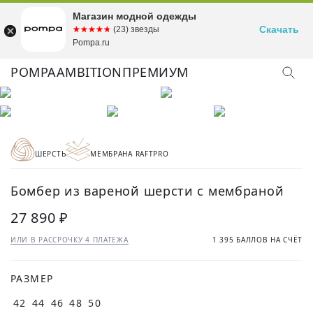
Магазин модной одежды
Скачать
☆☆☆☆☆
★★★★★
(23) звезды
Pompa.ru
POMPA
AMBITION
ПРЕМИУМ
ШЕРСТЬ
МЕМБРАНА RAFTPRO
Бомбер из вареной шерсти с мембраной
27 890 ₽
ИЛИ В РАССРОЧКУ 4 ПЛАТЕЖА
1 395 БАЛЛОВ НА СЧЁТ
РАЗМЕР
42
44
46
48
50