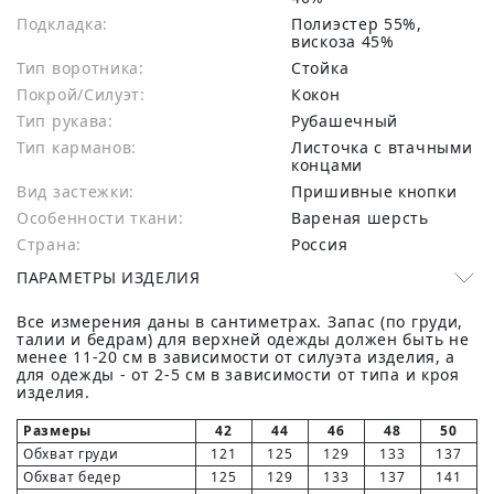
Подкладка:
Полиэстер 55%,
вискоза 45%
Тип воротника:
Стойка
Покрой/Силуэт:
Кокон
Тип рукава:
Рубашечный
Тип карманов:
Листочка с втачными
концами
Вид застежки:
Пришивные кнопки
Особенности ткани:
Вареная шерсть
Страна:
Россия
ПАРАМЕТРЫ ИЗДЕЛИЯ
Все измерения даны в сантиметрах. Запас (по груди,
талии и бедрам) для верхней одежды должен быть не
менее 11-20 см в зависимости от силуэта изделия, а
для одежды - от 2-5 см в зависимости от типа и кроя
изделия.
Размеры
42
44
46
48
50
Обхват груди
121
125
129
133
137
Обхват бедер
125
129
133
137
141