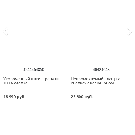
42
44
46
48
50
40
42
46
48
Укороченный жакет-тренч из
Непромокаемый плащ на
100% хлопка
кнопках с капюшоном
18 990 руб.
22 600 руб.