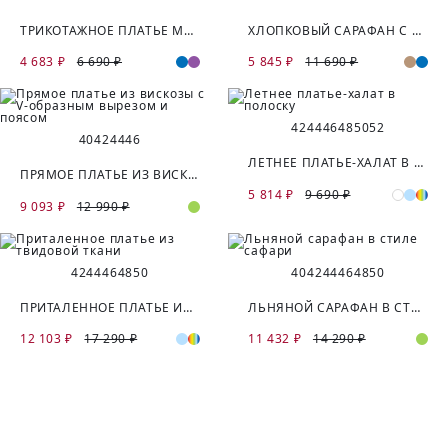
ТРИКОТАЖНОЕ ПЛАТЬЕ МИДИ ИЗ ХЛОПКА
ХЛОПКОВЫЙ САРАФАН С НАКЛАДНЫМИ КАРМАНАМИ
4 683 ₽
6 690 ₽
5 845 ₽
11 690 ₽
42
44
46
48
50
52
40
42
44
46
ЛЕТНЕЕ ПЛАТЬЕ-ХАЛАТ В ПОЛОСКУ
ПРЯМОЕ ПЛАТЬЕ ИЗ ВИСКОЗЫ С V-ОБРАЗНЫМ ВЫРЕЗОМ И ПОЯСОМ
5 814 ₽
9 690 ₽
9 093 ₽
12 990 ₽
42
44
46
48
50
40
42
44
46
48
50
ПРИТАЛЕННОЕ ПЛАТЬЕ ИЗ ТВИДОВОЙ ТКАНИ
ЛЬНЯНОЙ САРАФАН В СТИЛЕ САФАРИ
12 103 ₽
17 290 ₽
11 432 ₽
14 290 ₽