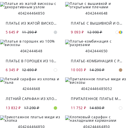
40
42
44
46
48
50
40
42
44
46
48
ПЛАТЬЕ ИЗ ЖАТОЙ ВИСКОЗЫ С ДЕКОРАТИВНЫМ УЗЛОМ
ПЛАТЬЕ С ВЫШИВКОЙ И ОТКРЫТЫМИ ПЛЕЧАМИ
5 645 ₽
11 290 ₽
9 093 ₽
12 990 ₽
40
42
44
46
48
40
42
44
46
50
ПЛАТЬЕ В ГОРОШЕК ИЗ 100% ВИСКОЗЫ
ПЛАТЬЕ-КОМБИНАЦИЯ С РАЗРЕЗАМИ
6 345 ₽
12 690 ₽
10 003 ₽
14 290 ₽
42
44
46
48
40
42
44
46
48
50
52
ЛЕТНИЙ САРАФАН ИЗ ХЛОПКА И ЛЬНА
ПРИТАЛЕННОЕ ПЛАТЬЕ МИДИ ИЗ ВИСКОЗЫ
13 832 ₽
17 290 ₽
11 752 ₽
14 690 ₽
40
42
44
46
48
50
40
42
44
46
48
50