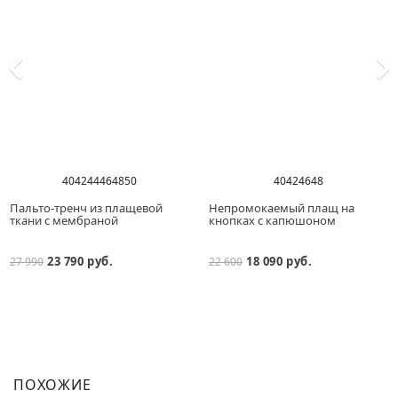
40
42
44
46
48
50
40
42
46
48
Пальто-тренч из плащевой
Непромокаемый плащ на
ткани с мембраной
кнопках с капюшоном
23 790 руб.
18 090 руб.
27 990
22 600
ПОХОЖИЕ