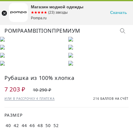
Магазин модной одежды
Скачать
☆☆☆☆☆
★★★★★
(23) звезды
Pompa.ru
POMPA
AMBITION
ПРЕМИУМ
КУПИТЬ ОБРАЗ
Рубашка из 100% хлопка
7 203 ₽
10 290 ₽
ИЛИ В РАССРОЧКУ 4 ПЛАТЕЖА
216 БАЛЛОВ НА СЧЁТ
РАЗМЕР
40
42
44
46
48
50
52