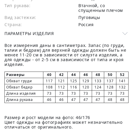
Тип рукава:
Втачной, со
спущенным плечом
Вид застежки:
Пуговицы
Страна:
Россия
ПАРАМЕТРЫ ИЗДЕЛИЯ
Все измерения даны в сантиметрах. Запас (по груди,
талии и бедрам) для верхней одежды должен быть не
менее 11-20 см в зависимости от силуэта изделия, а
для одежды - от 2-5 см в зависимости от типа и кроя
изделия.
Размеры
40
42
44
46
48
50
52
Обхват груди
117
121
125
129
133
137
141
Обхват бедер
108
112
116
120
124
128
132
Длина изделия
73
73
73
73
73
73
73
Длина рукава
46
46
47
47
47
48
48
Размер и рост модели на фото: 46/176
Цвет одежды на фотографиях может незначительно
отличаться от оригинального.