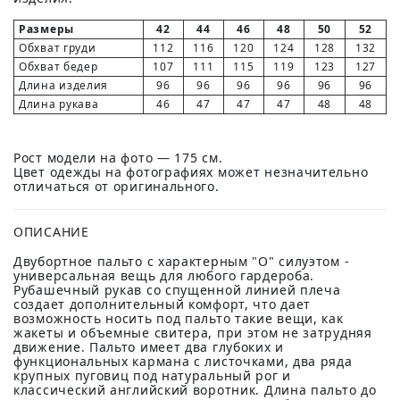
Размеры
42
44
46
48
50
52
Обхват груди
112
116
120
124
128
132
Обхват бедер
107
111
115
119
123
127
Длина изделия
96
96
96
96
96
96
Длина рукава
46
47
47
47
48
48
Рост модели на фото — 175 см.
Цвет одежды на фотографиях может незначительно
отличаться от оригинального.
ОПИСАНИЕ
Двубортное пальто с характерным "О" силуэтом -
универсальная вещь для любого гардероба.
Рубашечный рукав со спущенной линией плеча
создает дополнительный комфорт, что дает
возможность носить под пальто такие вещи, как
жакеты и объемные свитера, при этом не затрудняя
движение. Пальто имеет два глубоких и
функциональных кармана с листочками, два ряда
крупных пуговиц под натуральный рог и
классический английский воротник. Длина пальто до