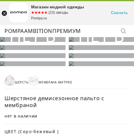
Магазин модной одежды
Скачать
☆☆☆☆☆
★★★★★
(23) звезды
Pompa.ru
POMPA
AMBITION
ПРЕМИУМ
ШЕРСТЬ
МЕМБРАНА RAFTPRO
Шерстяное демисезонное пальто с
мембраной
нет в наличии
ЦВЕТ
(Серо-бежевый )