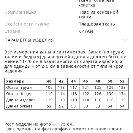
ткани, отлетная
кокетка
Комплектация:
Пояс из основной
ткани
Особенности ткани:
Плащевая ткань
Страна:
КИТАЙ
ПАРАМЕТРЫ ИЗДЕЛИЯ
Все измерения даны в сантиметрах. Запас (по груди,
талии и бедрам) для верхней одежды должен быть не
менее 11-20 см в зависимости от силуэта изделия, а
для одежды - от 2-5 см в зависимости от типа и кроя
изделия.
Размеры
40
42
44
46
48
50
52
Обхват груди
109
113
117
121
125
129
133
Обхват бедер
110
114
118
122
126
130
134
Длина изделия
110
110
110
110
110
110
110
Длина рукава
52
52
53
53
53
54
54
Рост модели на фото — 175 см.
Цвет одежды на фотографиях может незначительно