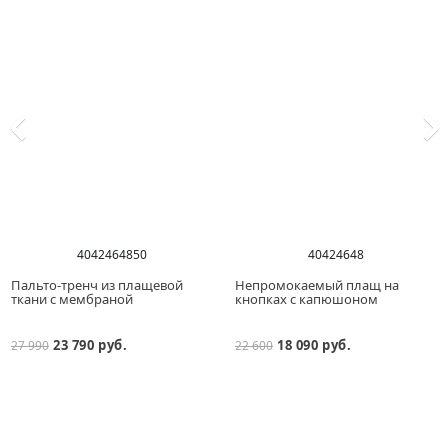
40
42
46
48
50
40
42
46
48
Пальто-тренч из плащевой
Непромокаемый плащ на
ткани с мембраной
кнопках с капюшоном
23 790 руб.
18 090 руб.
27 990
22 600