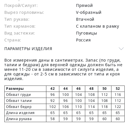
Покрой/Силуэт:
Прямой
Вырез горловины:
V-образный
Тип рукава:
Втачной
Тип карманов:
С клапаном в рамку
Вид застежки:
Пуговицы
Страна:
Россия
ПАРАМЕТРЫ ИЗДЕЛИЯ
Все измерения даны в сантиметрах. Запас (по груди,
талии и бедрам) для верхней одежды должен быть не
менее 11-20 см в зависимости от силуэта изделия, а
для одежды - от 2-5 см в зависимости от типа и кроя
изделия.
Размеры
42
44
46
48
50
52
Обхват груди
96
100
104
108
112
116
Обхват талии
92
96
100
104
108
112
Обхват бедер
102
106
110
114
118
122
Длина изделия
65
65
65
65
65
65
Длина рукава
58
59
59
59
60
60