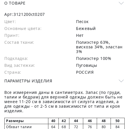
О ТОВАРЕ
Арт:
3121200ct0207
Цвет:
Песок
Основные цвета:
бежевый
Принт:
Нет
Состав ткани:
полиэстер 63%,
вискоза 34%, эластан
3%
Подкладка:
Полиэстер 100%
Вид застежки:
Пуговицы
Страна:
РОССИЯ
ПАРАМЕТРЫ ИЗДЕЛИЯ
Все измерения даны в сантиметрах. Запас (по груди,
талии и бедрам) для верхней одежды должен быть не
менее 11-20 см в зависимости от силуэта изделия, а
для одежды - от 2-5 см в зависимости от типа и кроя
изделия.
Размеры
40
42
44
46
48
50
Обхват талии
64
68
72
76
80
84