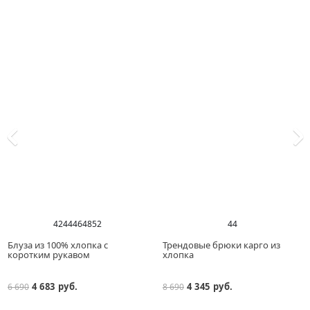
42
44
46
48
52
44
Блуза из 100% хлопка с
Трендовые брюки карго из
коротким рукавом
хлопка
4 683 руб.
4 345 руб.
6 690
8 690