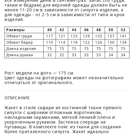
Все измерения даны в сантиметрах. Запас (по груди,
талии и бедрам) для верхней одежды должен быть не
менее 11-20 см в зависимости от силуэта изделия, а
для одежды - от 2-5 см в зависимости от типа и кроя
изделия.
Размеры
40
42
44
46
48
50
52
Обхват груди
117
121
125
129
133
137
141
Обхват бедер
110
114
118
122
126
130
134
Длина изделия
75
75
75
75
75
75
75
Длина рукава
32
32
33
33
33
34
34
Рост модели на фото — 175 см.
Цвет одежды на фотографиях может незначительно
отличаться от оригинального.
ОПИСАНИЕ
Жакет в стиле сафари из костюмной ткани прямого
силуэта с широким отложным воротником,
накладными карманами, мягкой линией плеча и
укороченным рукавом. Застежка спереди на
пуговицы. В комплекте пояс из ткани для создания
более приталенного силуэта. Жакет идеально