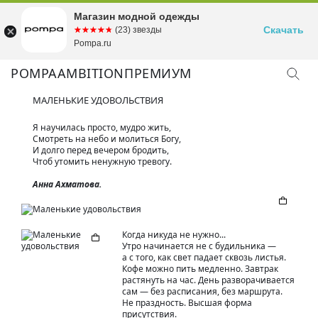
Магазин модной одежды
Скачать
☆☆☆☆☆
★★★★★
(23) звезды
Pompa.ru
POMPA
AMBITION
ПРЕМИУМ
МАЛЕНЬКИЕ УДОВОЛЬСТВИЯ
Я научилась просто, мудро жить,
Смотреть на небо и молиться Богу,
И долго перед вечером бродить,
Чтоб утомить ненужную тревогу.
Анна Ахматова.
Когда никуда не нужно...
Утро начинается не с будильника —
а с того, как свет падает сквозь листья.
Кофе можно пить медленно. Завтрак
растянуть на час. День разворачивается
сам — без расписания, без маршрута.
Не праздность. Высшая форма
присутствия.