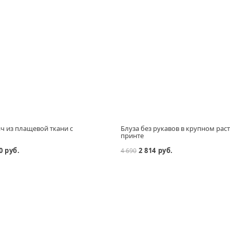
ч из плащевой ткани с
Блуза без рукавов в крупном ра
принте
0 руб.
2 814 руб.
4 690