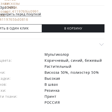
имерить перед покупкой
ИТЬ В ОДИН КЛИК
В КОРЗИНУ
Мультиколор
цвета:
коричневый, синий, бежевый
Растительный
ни:
вискоза 50%, полиэстер 50%
садки:
Высокая
нов:
В швах
жки:
Резинка
ти ткани:
Принт
РОССИЯ