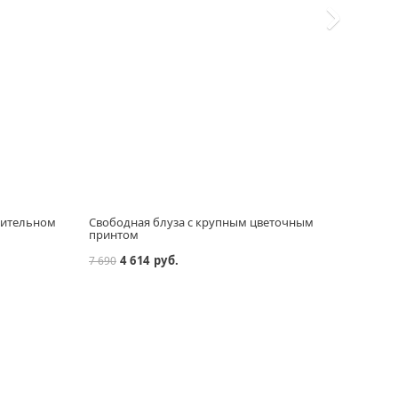
стительном
Свободная блуза с крупным цветочным
Своб
принтом
4 614 руб.
7 690
12 99