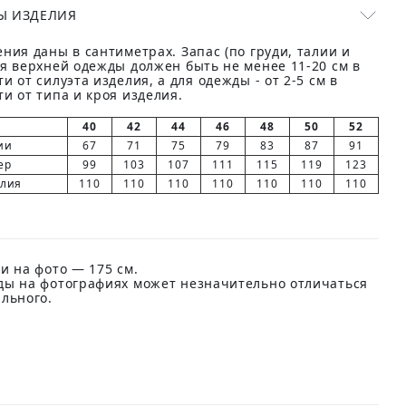
Ы ИЗДЕЛИЯ
ния даны в сантиметрах. Запас (по груди, талии и
ля верхней одежды должен быть не менее 11-20 см в
и от силуэта изделия, а для одежды - от 2-5 см в
и от типа и кроя изделия.
40
42
44
46
48
50
52
ии
67
71
75
79
83
87
91
ер
99
103
107
111
115
119
123
елия
110
110
110
110
110
110
110
и на фото — 175 см.
ды на фотографиях может незначительно отличаться
ального.