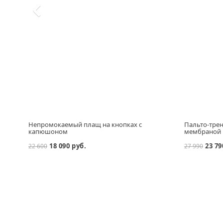
Непромокаемый плащ на кнопках с
Пальто-трен
капюшоном
мембраной
18 090 руб.
23 79
22 600
27 990