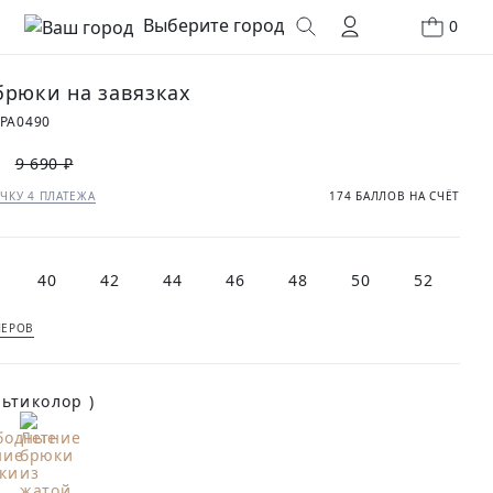
Выберите город
0
брюки на завязках
PA0490
9 690 ₽
ЧКУ 4 ПЛАТЕЖА
174 БАЛЛОВ НА СЧЁТ
40
42
44
46
48
50
52
МЕРОВ
(Мультиколор )