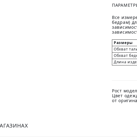
ПАРАМЕТР
Все измере
бедрам) д
зависимост
зависимост
Размеры
Обхват тал
Обхват бед
Длина изд
Рост модел
Цвет одеж
от оригин
МАГАЗИНАХ