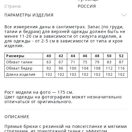
Страна:
РОССИЯ
ПАРАМЕТРЫ ИЗДЕЛИЯ
Все измерения даны в сантиметрах. Запас (по груди,
талии и бедрам) для верхней одежды должен быть не
менее 11-20 см в зависимости от силуэта изделия, а
для одежды - от 2-5 см в зависимости от типа и кроя
изделия.
Размеры
40
42
44
46
48
50
52
Обхват талии
63
67
71
75
79
83
87
Обхват бедер
92
96
100
104
108
112
116
Длина изделия
102
102
102
102
102
102
102
Рост модели на фото — 175 см.
Цвет одежды на фотографиях может незначительно
отличаться от оригинального.
ОПИСАНИЕ
Прямые брюки с резинкой на поясе/спинке и мягкими
стрелками, из трикотажной ткани с эффектом