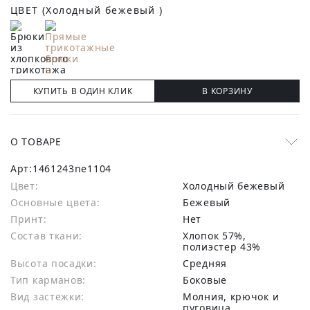
ЦВЕТ
(Холодный бежевый )
КУПИТЬ В ОДИН КЛИК
В КОРЗИНУ
О ТОВАРЕ
Арт:
1461243ne1104
Цвет:
Холодный бежевый
Основные цвета:
бежевый
Принт:
Нет
Состав ткани:
хлопок 57%,
полиэстер 43%
Высота посадки:
Средняя
Тип карманов:
Боковые
Вид застежки:
Молния, крючок и
пуговица