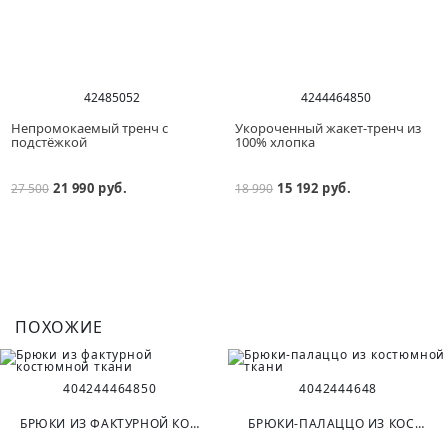
42
48
50
52
42
44
46
48
50
Непромокаемый тренч с
Укороченный жакет-тренч из
подстёжкой
100% хлопка
21 990 руб.
15 192 руб.
27 500
18 990
ПОХОЖИЕ
40
42
44
46
48
50
40
42
44
46
48
БРЮКИ ИЗ ФАКТУРНОЙ КОСТЮМНОЙ ТКАНИ
БРЮКИ-ПАЛАЦЦО ИЗ КОСТЮМНОЙ ТКАНИ