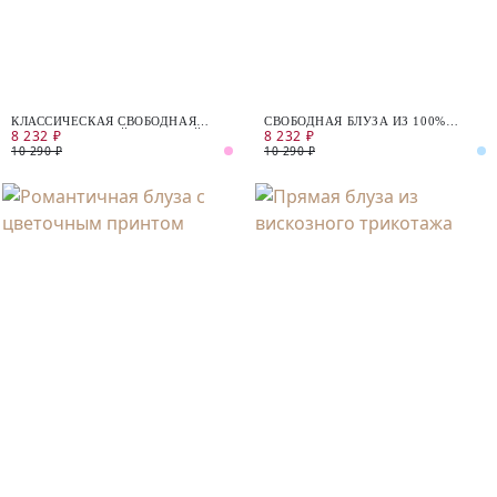
КЛАССИЧЕСКАЯ СВОБОДНАЯ
СВОБОДНАЯ БЛУЗА ИЗ 100%
8 232 ₽
8 232 ₽
БЛУЗКА ИЗ ЯРКОЙ АТЛАСНОЙ
ВИСКОЗЫ
ТКАНИ
10 290 ₽
10 290 ₽