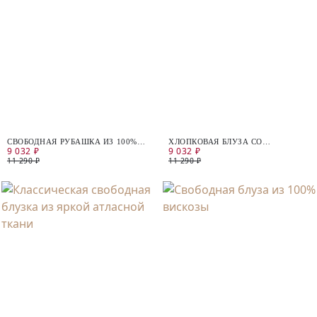
СВОБОДНАЯ РУБАШКА ИЗ 100%
ХЛОПКОВАЯ БЛУЗА СО
9 032 ₽
9 032 ₽
ХЛОПКА
СБОРКАМИ
11 290 ₽
11 290 ₽