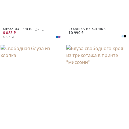
БЛУЗА ИЗ ТЕНСЕЛЯ С
РУБАШКА ИЗ ХЛОПКА
6 083 ₽
10 990 ₽
ВОРОТНИКОМ-СТОЙКОЙ И
РАЗРЕЗАМИ ПО БОКАМ
8 690 ₽