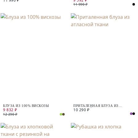
11 990 ₽
9 592 ₽
11 990 ₽
БЛУЗА ИЗ 100% ВИСКОЗЫ
ПРИТАЛЕННАЯ БЛУЗА ИЗ
9 832 ₽
10 290 ₽
АТЛАСНОЙ ТКАНИ
12 290 ₽