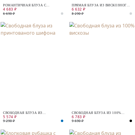
РОМАНТИЧНАЯ БЛУЗА С
ПРЯМАЯ БЛУЗА ИЗ ВИСКОЗНОГО
4 683 ₽
6 632 ₽
ЦВЕТОЧНЫМ ПРИНТОМ
ТРИКОТАЖА
6 690 ₽
8 290 ₽
СВОБОДНАЯ БЛУЗА ИЗ
СВОБОДНАЯ БЛУЗА ИЗ 100%
5 574 ₽
6 783 ₽
ПРИНТОВАНОГО ШИФОНА
ВИСКОЗЫ
9 290 ₽
9 690 ₽