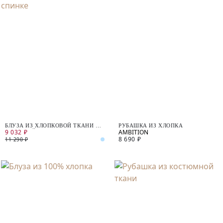
БЛУЗА ИЗ ХЛОПКОВОЙ ТКАНИ С
РУБАШКА ИЗ ХЛОПКА
9 032 ₽
РЕЗИНКОЙ НА СПИНКЕ
8 690 ₽
11 290 ₽