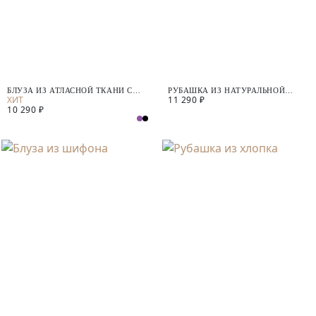
БЛУЗА ИЗ АТЛАСНОЙ ТКАНИ С
РУБАШКА ИЗ НАТУРАЛЬНОЙ
11 290 ₽
ОСТРЫМ ВОРОТНИКОМ
ТКАНИ С НАКЛАДНЫМИ
10 290 ₽
КАРМАНАМИ