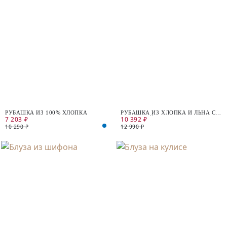
РУБАШКА ИЗ 100% ХЛОПКА
РУБАШКА ИЗ ХЛОПКА И ЛЬНА С
7 203 ₽
10 392 ₽
ЦЕПОЧКОЙ МОНИЛЬ
10 290 ₽
12 990 ₽