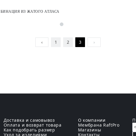
БИНАЦИЯ ИЗ ЖАТОГО АТЛАСА
‹
1
2
3
›
Доставка и самовывоз
О компании
П
Оплата и возврат товара
Мембрана RaftPro
Как подобрать размер
Магазины
Уход за изделиями
Контакты