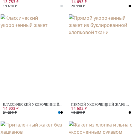
13 783 ₽
14 693 ₽
ТРИКОТАЖА
ГОРОШЕК С УКОРОЧЕННЫМ
РУКАВОМ
19 690 ₽
20 990 ₽
КЛАССИЧЕСКИЙ УКОРОЧЕННЫЙ
ПРЯМОЙ УКОРОЧЕННЫЙ ЖАКЕТ
14 903 ₽
14 632 ₽
ЖАКЕТ
ИЗ БУКЛИРОВАННОЙ ХЛОПКОВОЙ
ТКАНИ
21 290 ₽
18 290 ₽