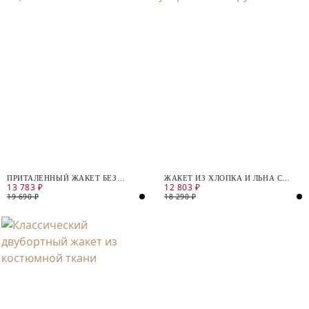
ПРИТАЛЕННЫЙ ЖАКЕТ БЕЗ
ЖАКЕТ ИЗ ХЛОПКА И ЛЬНА С
13 783 ₽
12 803 ₽
ЛАЦКАНОВ
УКОРОЧЕННЫМ РУКАВОМ
19 690 ₽
18 290 ₽