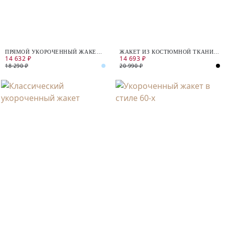
ПРЯМОЙ УКОРОЧЕННЫЙ ЖАКЕТ
ЖАКЕТ ИЗ КОСТЮМНОЙ ТКАНИ В
14 632 ₽
14 693 ₽
ИЗ ТВИДА
ГОРОШЕК С УКОРОЧЕННЫМ
РУКАВОМ
18 290 ₽
20 990 ₽