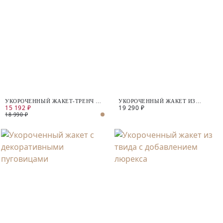
УКОРОЧЕННЫЙ ЖАКЕТ-ТРЕНЧ ИЗ
УКОРОЧЕННЫЙ ЖАКЕТ ИЗ
15 192 ₽
19 290 ₽
100% ХЛОПКА
ФАКТУРНОГО ЖАККАРДА
18 990 ₽