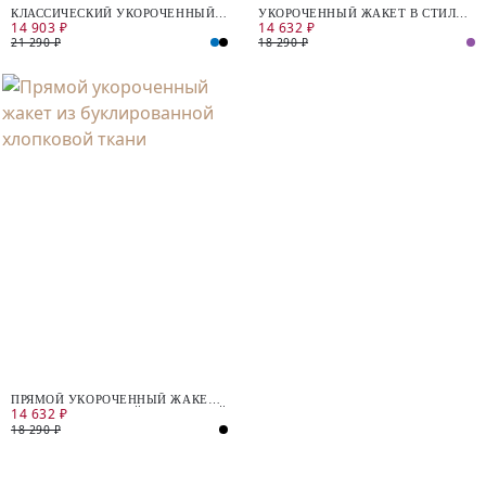
КЛАССИЧЕСКИЙ УКОРОЧЕННЫЙ
УКОРОЧЕННЫЙ ЖАКЕТ В СТИЛЕ
14 903 ₽
14 632 ₽
ЖАКЕТ
60-Х
21 290 ₽
18 290 ₽
ПРЯМОЙ УКОРОЧЕННЫЙ ЖАКЕТ
14 632 ₽
ИЗ БУКЛИРОВАННОЙ ХЛОПКОВОЙ
ТКАНИ
18 290 ₽