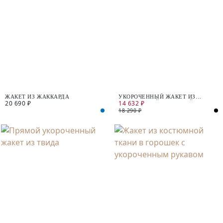
ЖАКЕТ ИЗ ЖАККАРДА
УКОРОЧЕННЫЙ ЖАКЕТ ИЗ
20 690 ₽
14 632 ₽
ЧЁРНО-БЕЛОЙ ТВИДОВОЙ ТКАНИ
18 290 ₽