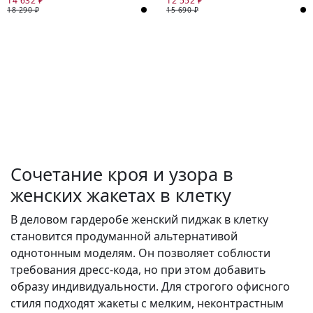
14 632 ₽
12 552 ₽
"ПЬЕ-ДЕ-ПУЛЬ"
18 290 ₽
15 690 ₽
Сочетание кроя и узора в
женских жакетах в клетку
В деловом гардеробе женский пиджак в клетку
становится продуманной альтернативой
однотонным моделям. Он позволяет соблюсти
требования дресс-кода, но при этом добавить
образу индивидуальности. Для строгого офисного
стиля подходят жакеты с мелким, неконтрастным