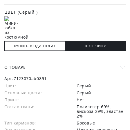
ЦВЕТ
(Серый )
КУПИТЬ В ОДИН КЛИК
В КОРЗИНУ
О ТОВАРЕ
Арт:
7123070ab0891
Цвет:
Серый
Основные цвета:
серый
Принт:
Нет
Состав ткани:
полиэстер 69%,
вискоза 29%, эластан
2%
Тип карманов:
Боковые
Вид застежки:
Молния, крючок и