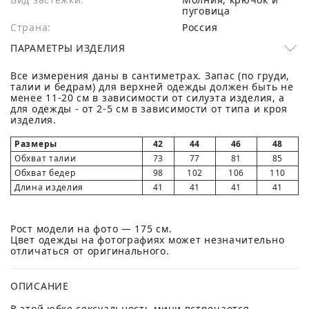
пуговица
Страна:
Россия
ПАРАМЕТРЫ ИЗДЕЛИЯ
Все измерения даны в сантиметрах. Запас (по груди,
талии и бедрам) для верхней одежды должен быть не
менее 11-20 см в зависимости от силуэта изделия, а
для одежды - от 2-5 см в зависимости от типа и кроя
изделия.
Размеры
42
44
46
48
Обхват талии
73
77
81
85
Обхват бедер
98
102
106
110
Длина изделия
41
41
41
41
Рост модели на фото — 175 см.
Цвет одежды на фотографиях может незначительно
отличаться от оригинального.
ОПИСАНИЕ
В этой юбке сексуальность мини встречается