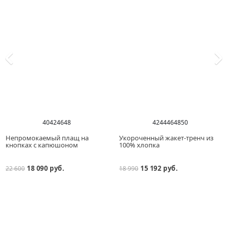
40
42
46
48
42
44
46
48
50
Непромокаемый плащ на
Укороченный жакет-тренч из
кнопках с капюшоном
100% хлопка
18 090 руб.
15 192 руб.
22 600
18 990