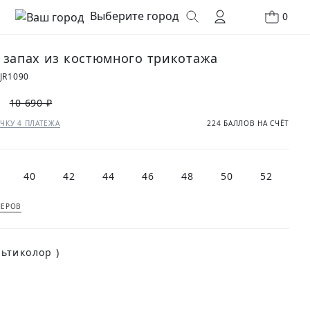
Выберите город
0
 запах из костюмного трикотажа
JR1090
10 690 ₽
ЧКУ 4 ПЛАТЕЖА
224 БАЛЛОВ НА СЧЁТ
40
42
44
46
48
50
52
МЕРОВ
(Мультиколор )