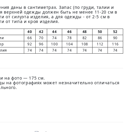
ния даны в сантиметрах. Запас (по груди, талии и
ля верхней одежды должен быть не менее 11-20 см в
и от силуэта изделия, а для одежды - от 2-5 см в
и от типа и кроя изделия.
40
42
44
46
48
50
52
ии
66
70
74
78
82
86
90
ер
92
96
100
104
108
112
116
елия
74
74
74
74
74
74
74
и на фото — 175 см.
ды на фотографиях может незначительно отличаться
ального.