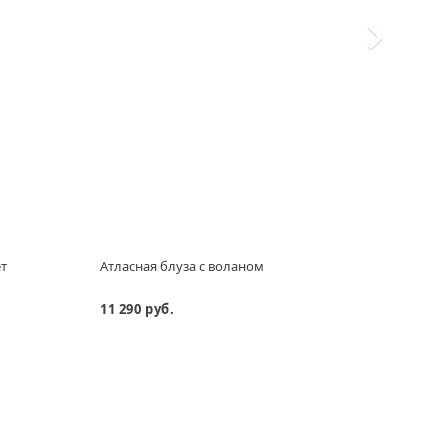
т
Атласная блуза с воланом
Прям
замш
11 290 руб.
12 29