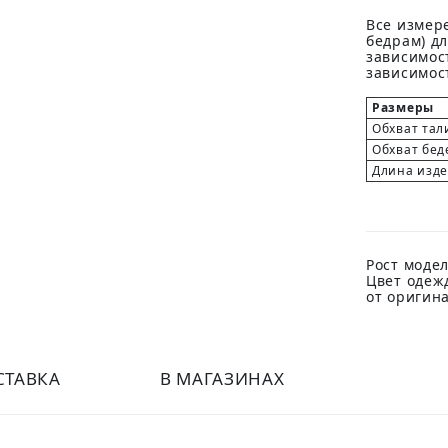
Все измере
бедрам) д
зависимост
зависимост
Размеры
Обхват тал
Обхват бед
Длина изд
Рост модел
Цвет одеж
от оригин
СТАВКА
В МАГАЗИНАХ