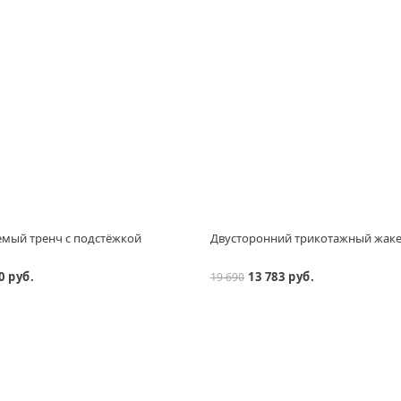
мый тренч с подстёжкой
Двусторонний трикотажный жаке
0 руб.
13 783 руб.
19 690