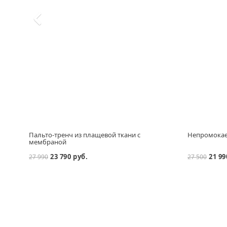
Пальто-тренч из плащевой ткани с
Непромокае
мембраной
23 790 руб.
21 99
27 990
27 500