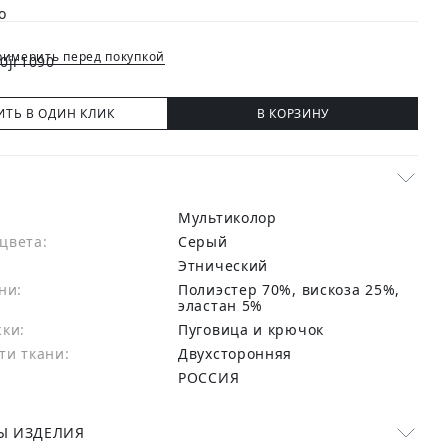
имерить перед покупкой
ИТЬ В ОДИН КЛИК
В КОРЗИНУ
Мультиколор
цвета:
серый
Этнический
ни:
полиэстер 70%, вискоза 25%,
эластан 5%
жки:
Пуговица и крючок
ти ткани:
Двухсторонняя
РОССИЯ
Ы ИЗДЕЛИЯ