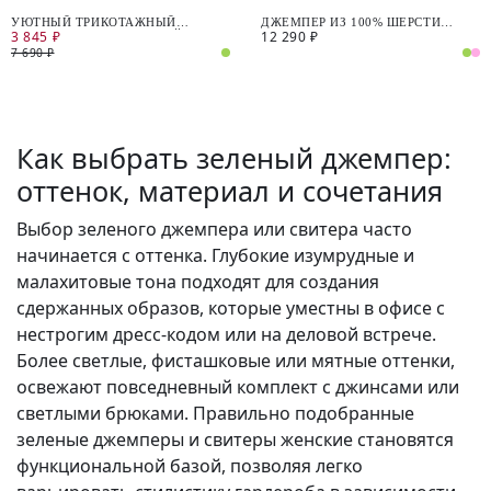
УЮТНЫЙ ТРИКОТАЖНЫЙ
ДЖЕМПЕР ИЗ 100% ШЕРСТИ
3 845 ₽
12 290 ₽
ДЖЕМПЕР ИЗ ЭФФЕКТНОЙ
МЕРИНОСА
ПУШИСТОЙ ПРЯЖИ
7 690 ₽
Как выбрать зеленый джемпер:
оттенок, материал и сочетания
Выбор зеленого джемпера или свитера часто
начинается с оттенка. Глубокие изумрудные и
малахитовые тона подходят для создания
сдержанных образов, которые уместны в офисе с
нестрогим дресс-кодом или на деловой встрече.
Более светлые, фисташковые или мятные оттенки,
освежают повседневный комплект с джинсами или
светлыми брюками. Правильно подобранные
зеленые джемперы и свитеры женские становятся
функциональной базой, позволяя легко