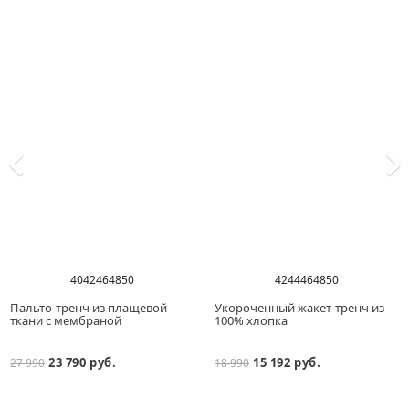
40
42
46
48
50
42
44
46
48
50
Пальто-тренч из плащевой
Укороченный жакет-тренч из
ткани с мембраной
100% хлопка
23 790 руб.
15 192 руб.
27 990
18 990