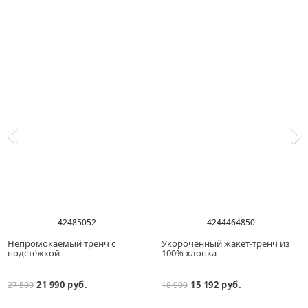
42
48
50
52
42
44
46
48
50
Непромокаемый тренч с
Укороченный жакет-тренч из
подстёжкой
100% хлопка
21 990 руб.
15 192 руб.
27 500
18 990