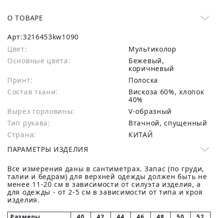
О ТОВАРЕ
Арт:
3216453kw1090
Цвет:
Мультиколор
Основные цвета:
бежевый,
коричневый
Принт:
Полоска
Состав ткани:
вискоза 60%, хлопок
40%
Вырез горловины:
V-образный
Тип рукава:
Втачной, спущенный
Страна:
КИТАЙ
ПАРАМЕТРЫ ИЗДЕЛИЯ
Все измерения даны в сантиметрах. Запас (по груди,
талии и бедрам) для верхней одежды должен быть не
менее 11-20 см в зависимости от силуэта изделия, а
для одежды - от 2-5 см в зависимости от типа и кроя
изделия.
Размеры
40
42
44
46
48
50
52