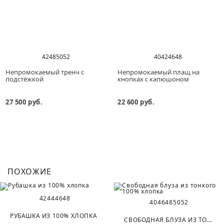
42
48
50
52
40
42
46
48
Непромокаемый тренч с
Непромокаемый плащ на
подстёжкой
кнопках с капюшоном
27 500 руб.
22 600 руб.
ПОХОЖИЕ
42
44
46
48
40
46
48
50
52
РУБАШКА ИЗ 100% ХЛОПКА
СВОБОДНАЯ БЛУЗА ИЗ ТОНКОГО 100% ХЛОПКА