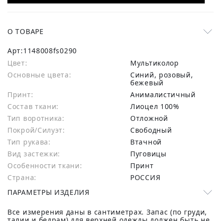
О ТОВАРЕ
Арт:
1148008fs0290
Цвет:
Мультиколор
Основные цвета:
синий, розовый,
бежевый
Принт:
Анималистичный
Состав ткани:
лиоцел 100%
Тип воротника:
Отложной
Покрой/Силуэт:
Свободный
Тип рукава:
Втачной
Вид застежки:
Пуговицы
Особенности ткани:
Принт
Страна:
РОССИЯ
ПАРАМЕТРЫ ИЗДЕЛИЯ
Все измерения даны в сантиметрах. Запас (по груди,
талии и бедрам) для верхней одежды должен быть не