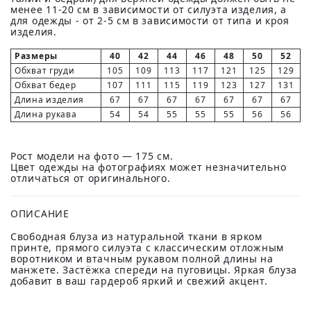
менее 11-20 см в зависимости от силуэта изделия, а
для одежды - от 2-5 см в зависимости от типа и кроя
изделия.
Размеры
40
42
44
46
48
50
52
Обхват груди
105
109
113
117
121
125
129
Обхват бедер
107
111
115
119
123
127
131
Длина изделия
67
67
67
67
67
67
67
Длина рукава
54
54
55
55
55
56
56
Рост модели на фото — 175 см.
Цвет одежды на фотографиях может незначительно
отличаться от оригинального.
ОПИСАНИЕ
Свободная блуза из натуральной ткани в ярком
принте, прямого силуэта с классическим отложным
воротником и втачным рукавом полной длины на
манжете. Застёжка спереди на пуговицы. Яркая блуза
добавит в ваш гардероб яркий и свежий акцент.