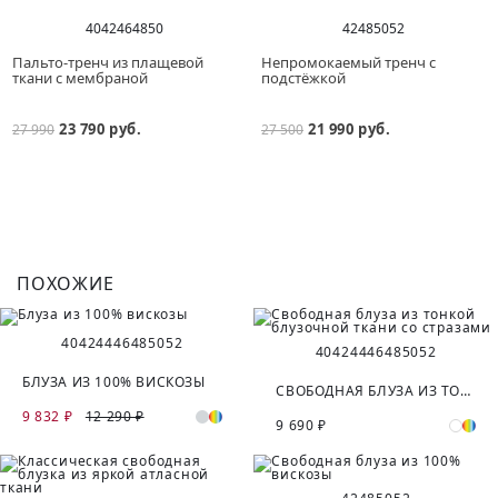
40
42
46
48
50
42
48
50
52
Пальто-тренч из плащевой
Непромокаемый тренч с
ткани с мембраной
подстёжкой
23 790 руб.
21 990 руб.
27 990
27 500
ПОХОЖИЕ
40
42
44
46
48
50
52
40
42
44
46
48
50
52
БЛУЗА ИЗ 100% ВИСКОЗЫ
СВОБОДНАЯ БЛУЗА ИЗ ТОНКОЙ БЛУЗОЧНОЙ ТКАНИ СО СТРАЗАМИ
9 832 ₽
12 290 ₽
9 690 ₽