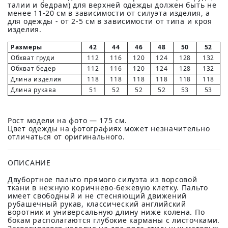
талии и бедрам) для верхней одежды должен быть не
менее 11-20 см в зависимости от силуэта изделия, а
для одежды - от 2-5 см в зависимости от типа и кроя
изделия.
Размеры
42
44
46
48
50
52
Обхват груди
112
116
120
124
128
132
Обхват бедер
112
116
120
124
128
132
Длина изделия
118
118
118
118
118
118
Длина рукава
51
52
52
52
53
53
Рост модели на фото — 175 см.
Цвет одежды на фотографиях может незначительно
отличаться от оригинального.
ОПИСАНИЕ
Двубортное пальто прямого силуэта из ворсовой
ткани в нежную коричнево-бежевую клетку. Пальто
имеет свободный и не стесняющий движений
рубашечный рукав, классический английский
воротник и универсальную длину ниже колена. По
бокам располагаются глубокие карманы с листочками.