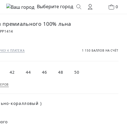
Выберите город
0
з премиального 100% льна
PP1414
₽
ЧКУ 4 ПЛАТЕЖА
1 150 БАЛЛОВ НА СЧЁТ
42
44
46
48
50
МЕРОВ
льно-коралловый )