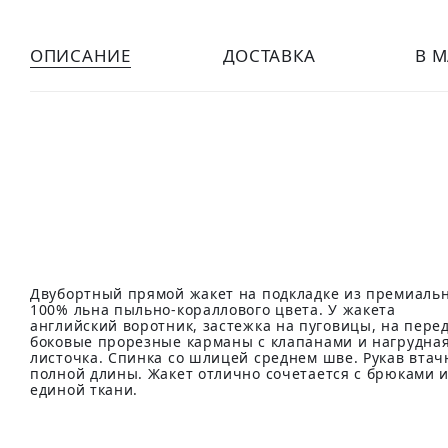
ОПИСАНИЕ
ДОСТАВКА
В 
Двубортный прямой жакет на подкладке из премиаль
100% льна пыльно-кораллового цвета. У жакета
английский воротник, застежка на пуговицы, на пере
боковые прорезные карманы с клапанами и нагрудна
листочка. Спинка со шлицей среднем шве. Рукав втач
полной длины. Жакет отлично сочетается с брюками 
единой ткани.