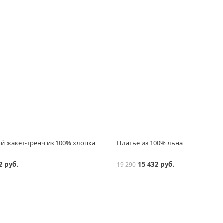
 жакет-тренч из 100% хлопка
Платье из 100% льна
2 руб.
15 432 руб.
19 290