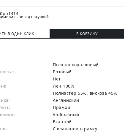
имерить перед покупкой
ИТЬ В ОДИН КЛИК
В КОРЗИНУ
Пыльно-коралловый
цвета:
розовый
Нет
ни:
лен 100%
:
Полиэстер 55%, вискоза 45%
ника:
Английский
луэт:
Прямой
ловины:
V-образный
:
Втачной
нов:
С клапаном в рамку