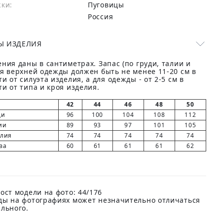
жки:
Пуговицы
Россия
Ы ИЗДЕЛИЯ
ния даны в сантиметрах. Запас (по груди, талии и
ля верхней одежды должен быть не менее 11-20 см в
и от силуэта изделия, а для одежды - от 2-5 см в
и от типа и кроя изделия.
42
44
46
48
50
ди
96
100
104
108
112
ии
89
93
97
101
105
елия
74
74
74
74
74
ва
60
61
61
61
62
ост модели на фото: 44/176
ды на фотографиях может незначительно отличаться
ального.