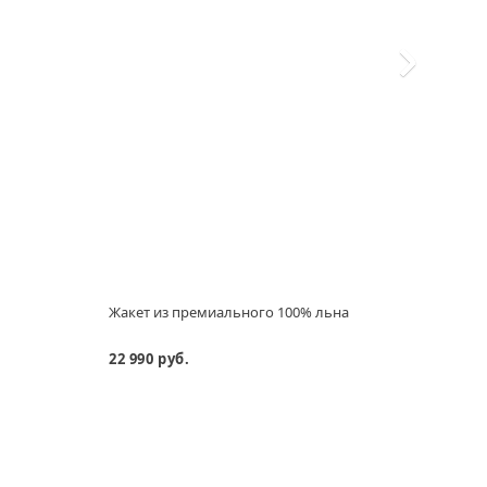
Жакет из премиального 100% льна
Рубаш
22 990 руб.
14 29