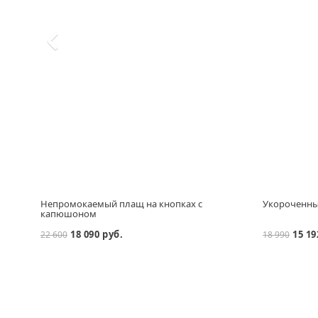
Непромокаемый плащ на кнопках с
Укороченный
капюшоном
18 090 руб.
15 19
22 600
18 990