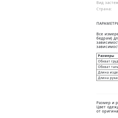
Вид засте
Страна:
ПАРАМЕТР
Все измере
бедрам) д
зависимост
зависимост
Размеры
Обхват гру
Обхват тал
Длина изд
Длина рука
Размер и р
Цвет одеж
от оригин