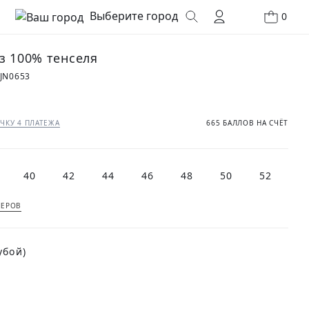
Выберите город
0
з 100% тенселя
JN0653
₽
ЧКУ 4 ПЛАТЕЖА
665 БАЛЛОВ НА СЧЁТ
40
42
44
46
48
50
52
МЕРОВ
убой)