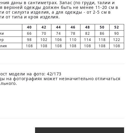
ния даны в сантиметрах. Запас (по груди, талии и
ля верхней одежды должен быть не менее 11-20 см в
и от силуэта изделия, а для одежды - от 2-5 см в
и от типа и кроя изделия.
40
42
44
46
48
50
52
ии
66
70
74
78
82
86
90
ер
98
102
106
110
114
118
122
елия
108
108
108
108
108
108
108
ост модели на фото: 42/173
ды на фотографиях может незначительно отличаться
ального.