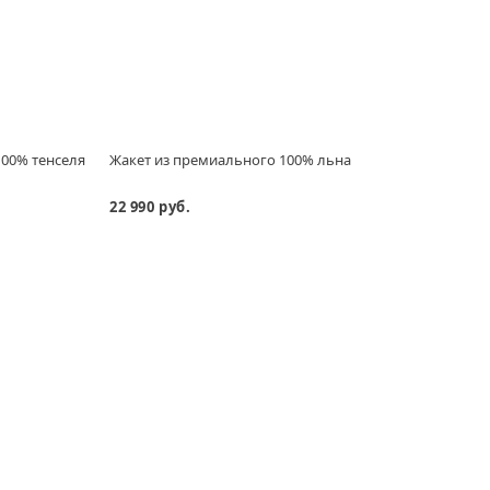
100% тенселя
Жакет из премиального 100% льна
Брюки
22 990 руб.
13 29