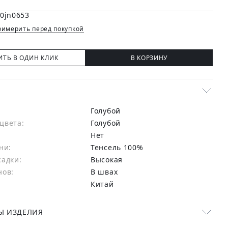
имерить перед покупкой
ИТЬ В ОДИН КЛИК
В КОРЗИНУ
Голубой
цвета:
голубой
Нет
ни:
тенсель 100%
садки:
Высокая
нов:
В швах
Китай
Ы ИЗДЕЛИЯ