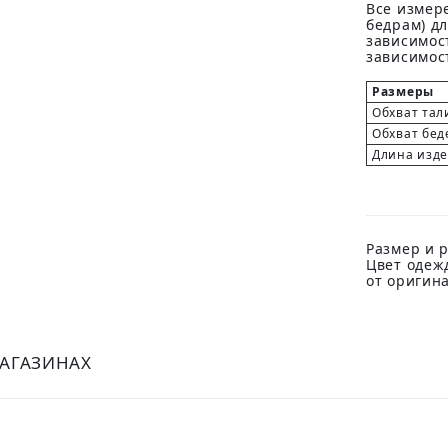
Все измере
бедрам) д
зависимост
зависимост
Размеры
Обхват тал
Обхват бед
Длина изд
Размер и р
Цвет одеж
от оригин
МАГАЗИНАХ