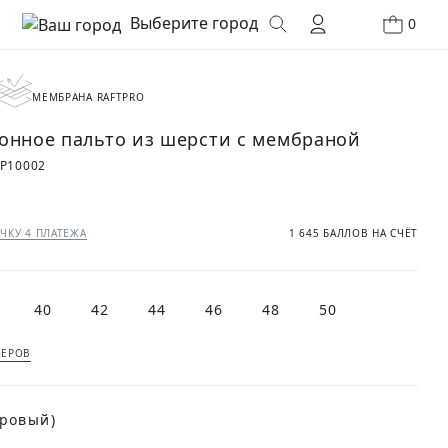
Выберите город
0
МЕМБРАНА RAFTPRO
онное пальто из шерсти с мембраной
P10002
₽
ЧКУ 4 ПЛАТЕЖА
1 645 БАЛЛОВ НА СЧЁТ
40
42
44
46
48
50
МЕРОВ
дровый)