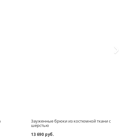
а
Зауженные брюки из костюмной ткани с
Плат
шерстью
13 690 руб.
19 29