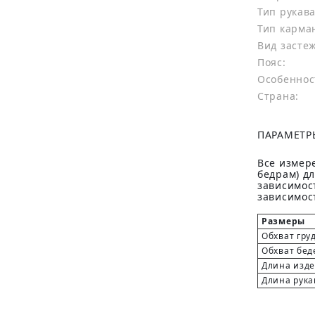
Тип рукава
Тип карма
Вид засте
Пояс:
Особеннос
Страна:
ПАРАМЕТР
Все измере
бедрам) д
зависимост
зависимост
Размеры
Обхват гру
Обхват бед
Длина изд
Длина рука