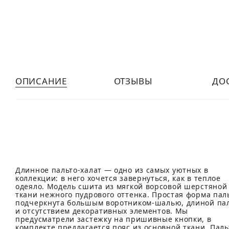
ОПИСАНИЕ
ОТЗЫВЫ
ДО
Длинное пальто-халат — одно из самых уютных в
коллекции: в него хочется завернуться, как в теплое
одеяло. Модель сшита из мягкой ворсовой шерстяной
ткани нежного пудрового оттенка. Простая форма пал
подчеркнута большым воротником-шалью, длиной па
и отсутствием декоративных элементов. Мы
предусматрели застежку на пришивные кнопки, в
комплекте предлагается пояс из основной ткани. Паль