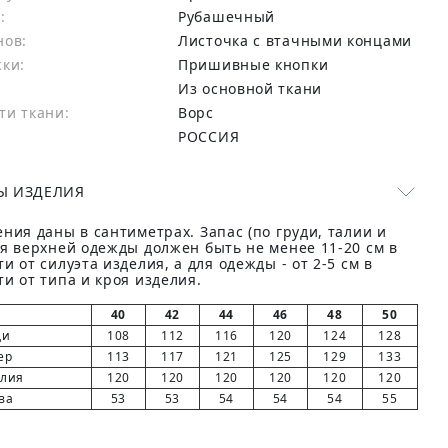
:
Рубашечный
нов:
Листочка с втачными концами
жки:
Пришивные кнопки
Из основной ткани
ти ткани:
Ворс
РОССИЯ
Ы ИЗДЕЛИЯ
ния даны в сантиметрах. Запас (по груди, талии и
ля верхней одежды должен быть не менее 11-20 см в
и от силуэта изделия, а для одежды - от 2-5 см в
и от типа и кроя изделия.
40
42
44
46
48
50
ди
108
112
116
120
124
128
ер
113
117
121
125
129
133
елия
120
120
120
120
120
120
ва
53
53
54
54
54
55