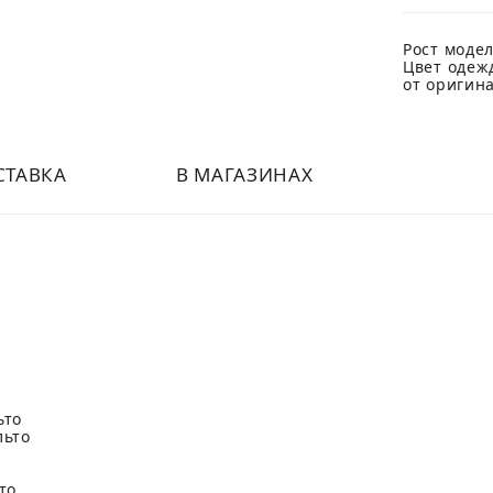
Рост модел
Цвет одеж
от оригин
СТАВКА
В МАГАЗИНАХ
ьто
льто
то