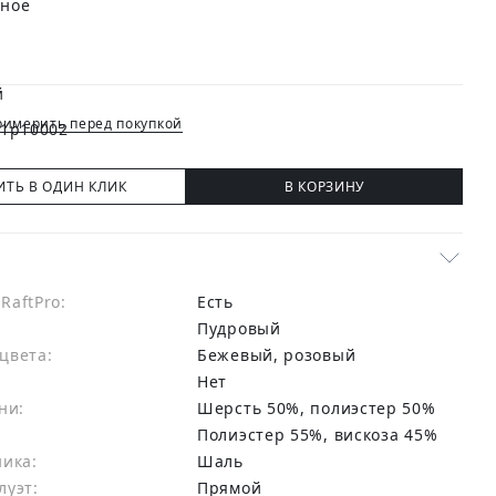
имерить перед покупкой
ИТЬ В ОДИН КЛИК
В КОРЗИНУ
RaftPro:
есть
Пудровый
цвета:
бежевый, розовый
Нет
ни:
шерсть 50%, полиэстер 50%
:
Полиэстер 55%, вискоза 45%
ника:
Шаль
луэт:
Прямой