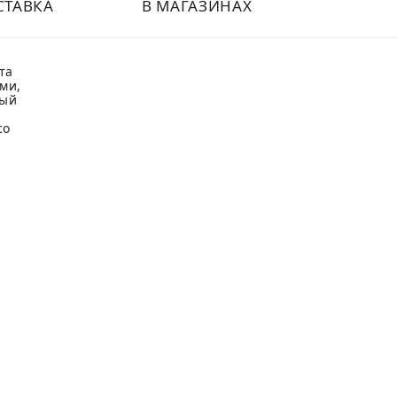
СТАВКА
В МАГАЗИНАХ
та
ми,
ный
со
-
.