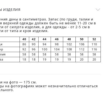
Ы ИЗДЕЛИЯ
ния даны в сантиметрах. Запас (по груди, талии и
ля верхней одежды должен быть не менее 11-20 см в
и от силуэта изделия, а для одежды - от 2-5 см в
и от типа и кроя изделия.
40
42
44
46
48
50
52
ди
86
90
94
98
102
106
110
ер
92
96
100
104
108
112
116
елия
58
58
58
58
58
58
58
ва
18
18
19
19
19
20
20
и на фото — 175 см.
ды на фотографиях может незначительно отличаться
ального.