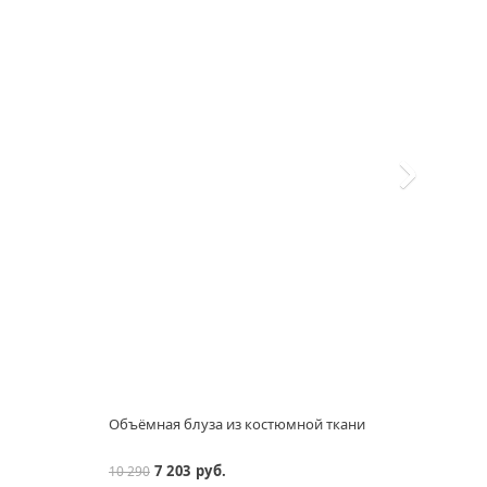
Объёмная блуза из костюмной ткани
Укор
7 203 руб.
10 290
21 99