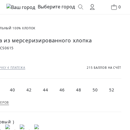
Выберите город
0
ЛЬНЫЙ 100% ХЛОПОК
а из мерсеризированного хлопка
7CS0615
ЧКУ 4 ПЛАТЕЖА
215 БАЛЛОВ НА СЧЁТ
40
42
44
46
48
50
52
МЕРОВ
(Розовый )