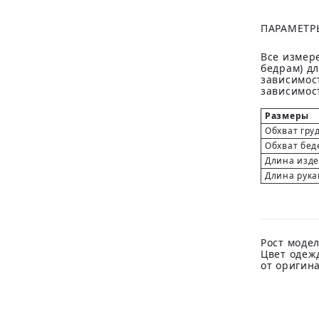
ПАРАМЕТР
Все измере
бедрам) д
зависимост
зависимост
Размеры
Обхват гру
Обхват бед
Длина изд
Длина рука
Рост модел
Цвет одеж
от оригин