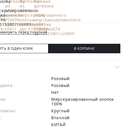
имерить перед покупкой
ИТЬ В ОДИН КЛИК
В КОРЗИНУ
Розовый
цвета:
розовый
Нет
ни:
мерсеризированный хлопок
100%
ловины:
Круглый
:
Втачной
КИТАЙ