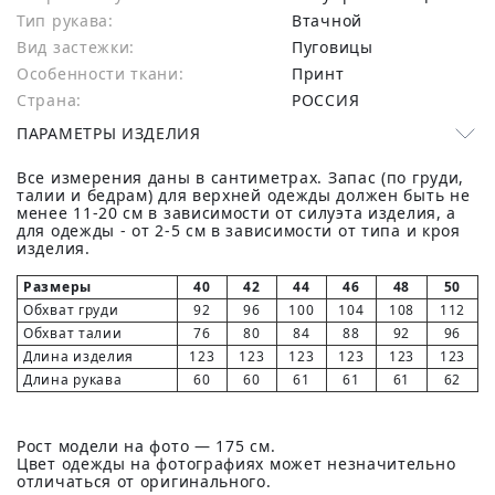
Тип рукава:
Втачной
Вид застежки:
Пуговицы
Особенности ткани:
Принт
Страна:
РОССИЯ
ПАРАМЕТРЫ ИЗДЕЛИЯ
Все измерения даны в сантиметрах. Запас (по груди,
талии и бедрам) для верхней одежды должен быть не
менее 11-20 см в зависимости от силуэта изделия, а
для одежды - от 2-5 см в зависимости от типа и кроя
изделия.
Размеры
40
42
44
46
48
50
Обхват груди
92
96
100
104
108
112
Обхват талии
76
80
84
88
92
96
Длина изделия
123
123
123
123
123
123
Длина рукава
60
60
61
61
61
62
Рост модели на фото — 175 см.
Цвет одежды на фотографиях может незначительно
отличаться от оригинального.