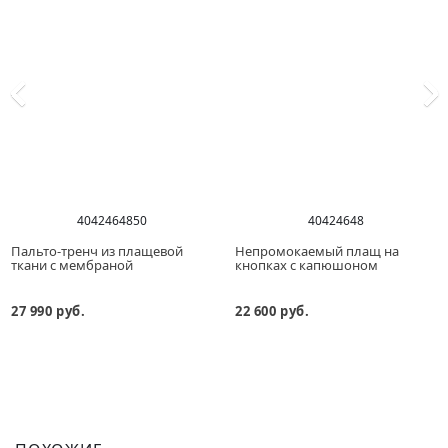
40
42
46
48
50
40
42
46
48
Пальто-тренч из плащевой
Непромокаемый плащ на
ткани с мембраной
кнопках с капюшоном
27 990 руб.
22 600 руб.