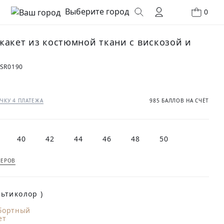
Выберите город
0
жакет из костюмной ткани с вискозой и
SR0190
₽
ЧКУ 4 ПЛАТЕЖА
985 БАЛЛОВ НА СЧЁТ
40
42
44
46
48
50
МЕРОВ
(Мультиколор )