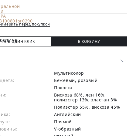
имерить перед покупкой
ИТЬ В ОДИН КЛИК
В КОРЗИНУ
Мультиколор
цвета:
бежевый, розовый
Полоска
ни:
вискоза 68%, лен 16%,
полиэстер 13%, эластан 3%
:
Полиэстер 55%, вискоза 45%
ника:
Английский
луэт:
Прямой
ловины:
V-образный