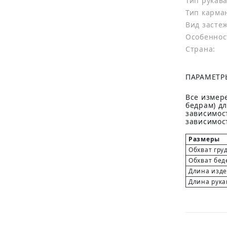
Тип рукава
Тип карма
Вид засте
Особеннос
Страна:
ПАРАМЕТР
Все измере
бедрам) д
зависимост
зависимост
Размеры
Обхват гру
Обхват бед
Длина изд
Длина рука