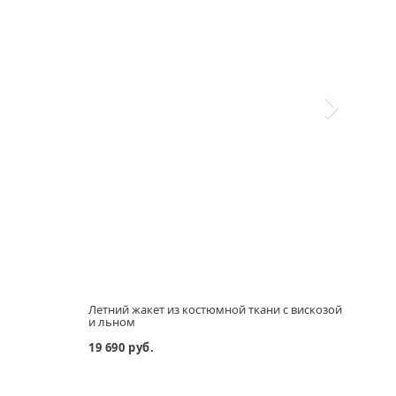
Летний жакет из костюмной ткани с вискозой
Футбо
и льном
19 690 руб.
5 290