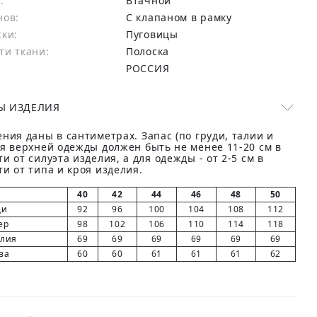
:
Втачной
нов:
С клапаном в рамку
жки:
Пуговицы
ти ткани:
Полоска
РОССИЯ
Ы ИЗДЕЛИЯ
ния даны в сантиметрах. Запас (по груди, талии и
ля верхней одежды должен быть не менее 11-20 см в
и от силуэта изделия, а для одежды - от 2-5 см в
и от типа и кроя изделия.
40
42
44
46
48
50
ди
92
96
100
104
108
112
ер
98
102
106
110
114
118
елия
69
69
69
69
69
69
ва
60
60
61
61
61
62