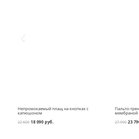
Непромокаемый плащ на кнопках с
Пальто-трен
капюшоном
мембраной
18 090 руб.
23 79
22 600
27 990