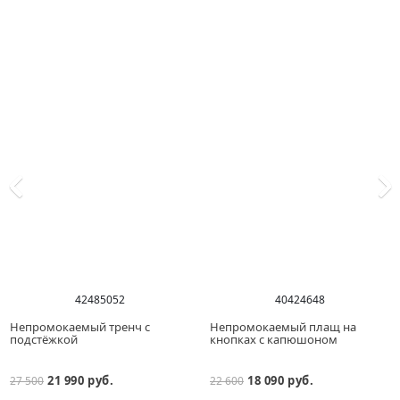
42
48
50
52
40
42
46
48
Непромокаемый тренч с
Непромокаемый плащ на
подстёжкой
кнопках с капюшоном
21 990 руб.
18 090 руб.
27 500
22 600