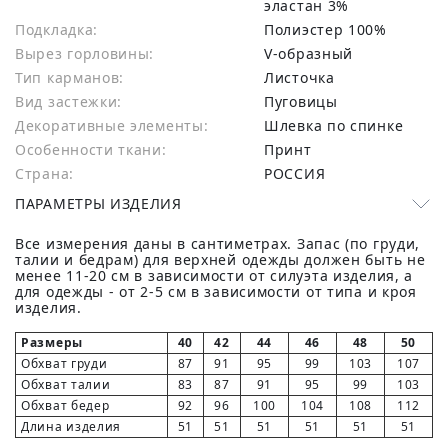
эластан 3%
Подкладка:
Полиэстер 100%
Вырез горловины:
V-образный
Тип карманов:
Листочка
Вид застежки:
Пуговицы
Декоративные элементы:
Шлевка по спинке
Особенности ткани:
Принт
Страна:
РОССИЯ
ПАРАМЕТРЫ ИЗДЕЛИЯ
Все измерения даны в сантиметрах. Запас (по груди,
талии и бедрам) для верхней одежды должен быть не
менее 11-20 см в зависимости от силуэта изделия, а
для одежды - от 2-5 см в зависимости от типа и кроя
изделия.
Размеры
40
42
44
46
48
50
Обхват груди
87
91
95
99
103
107
Обхват талии
83
87
91
95
99
103
Обхват бедер
92
96
100
104
108
112
Длина изделия
51
51
51
51
51
51