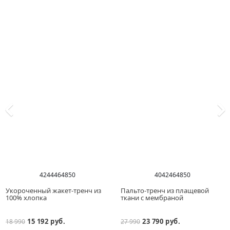
42
44
46
48
50
40
42
46
48
50
Укороченный жакет-тренч из
Пальто-тренч из плащевой
100% хлопка
ткани с мембраной
15 192 руб.
23 790 руб.
18 990
27 990