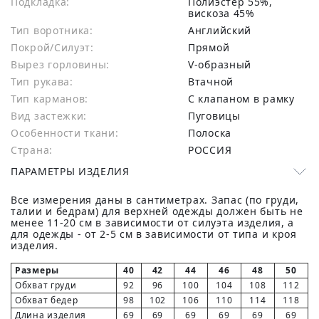
Подкладка:
Полиэстер 55%,
вискоза 45%
Тип воротника:
Английский
Покрой/Силуэт:
Прямой
Вырез горловины:
V-образный
Тип рукава:
Втачной
Тип карманов:
С клапаном в рамку
Вид застежки:
Пуговицы
Особенности ткани:
Полоска
Страна:
РОССИЯ
ПАРАМЕТРЫ ИЗДЕЛИЯ
Все измерения даны в сантиметрах. Запас (по груди,
талии и бедрам) для верхней одежды должен быть не
менее 11-20 см в зависимости от силуэта изделия, а
для одежды - от 2-5 см в зависимости от типа и кроя
изделия.
Размеры
40
42
44
46
48
50
Обхват груди
92
96
100
104
108
112
Обхват бедер
98
102
106
110
114
118
Длина изделия
69
69
69
69
69
69