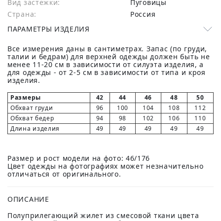
Вид застежки:
Пуговицы
Страна:
Россия
ПАРАМЕТРЫ ИЗДЕЛИЯ
Все измерения даны в сантиметрах. Запас (по груди,
талии и бедрам) для верхней одежды должен быть не
менее 11-20 см в зависимости от силуэта изделия, а
для одежды - от 2-5 см в зависимости от типа и кроя
изделия.
Размеры
42
44
46
48
50
Обхват груди
96
100
104
108
112
Обхват бедер
94
98
102
106
110
Длина изделия
49
49
49
49
49
Размер и рост модели на фото: 46/176
Цвет одежды на фотографиях может незначительно
отличаться от оригинального.
ОПИСАНИЕ
Полуприлегающий жилет из смесовой ткани цвета