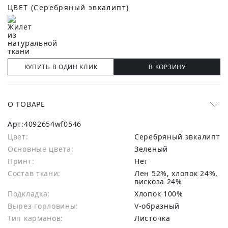
ЦВЕТ
(Cеребряный эвкалипт)
КУПИТЬ В ОДИН КЛИК
В КОРЗИНУ
О ТОВАРЕ
Арт:
4092654wf0546
Цвет:
Cеребряный эвкалипт
Основные цвета:
зеленый
Принт:
Нет
Состав ткани:
лен 52%, хлопок 24%,
вискоза 24%
Подкладка:
Хлопок 100%
Вырез горловины:
V-образный
Тип карманов:
Листочка