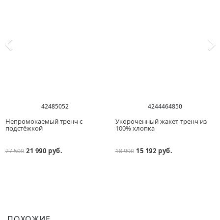
42
48
50
52
42
44
46
48
50
Непромокаемый тренч с
Укороченный жакет-тренч из
подстёжкой
100% хлопка
21 990 руб.
15 192 руб.
27 500
18 990
ПОХОЖИЕ