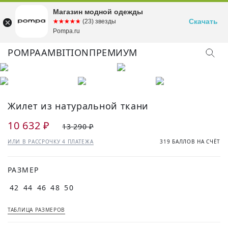
Магазин модной одежды
Скачать
☆☆☆☆☆
★★★★★
(23) звезды
Pompa.ru
POMPA
AMBITION
ПРЕМИУМ
КУПИТЬ ОБРАЗ
Жилет из натуральной ткани
10 632 ₽
13 290 ₽
ИЛИ В РАССРОЧКУ 4 ПЛАТЕЖА
319 БАЛЛОВ НА СЧЁТ
РАЗМЕР
42
44
46
48
50
ТАБЛИЦА РАЗМЕРОВ