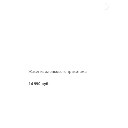
Жакет из хлопкового трикотажа
Брюк
14 990 руб.
9 690