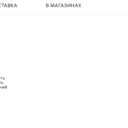
СТАВКА
В МАГАЗИНАХ
сть
ть
нний
,