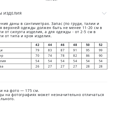
Ы ИЗДЕЛИЯ
ния даны в сантиметрах. Запас (по груди, талии и
ля верхней одежды должен быть не менее 11-20 см в
и от силуэта изделия, а для одежды - от 2-5 см в
и от типа и кроя изделия.
42
44
46
48
50
52
ди
79
83
87
91
95
99
ер
70
74
78
82
86
90
елия
54
54
54
54
54
54
ва
26
27
27
27
28
28
и на фото — 175 см.
ды на фотографиях может незначительно отличаться
ального.