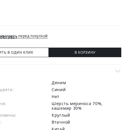
имерить перед покупкой
ИТЬ В ОДИН КЛИК
В КОРЗИНУ
Деним
цвета:
синий
Нет
ни:
шерсть мериноса 70%,
кашемир 30%
ловины:
Круглый
:
Втачной
Китай