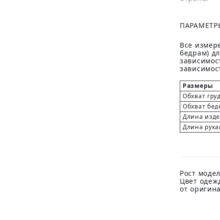
ПАРАМЕТР
Все измере
бедрам) д
зависимост
зависимост
Размеры
Обхват гру
Обхват бед
Длина изд
Длина рука
Рост модел
Цвет одеж
от оригин