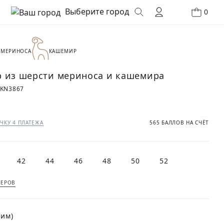
Выберите город
0
 МЕРИНОСА
КАШЕМИР
 из шерсти мериноса и кашемира
0KN3867
₽
ЧКУ 4 ПЛАТЕЖА
565 БАЛЛОВ НА СЧЁТ
42
44
46
48
50
52
МЕРОВ
ним)