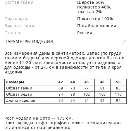
Состав ткани:
шерсть 50%,
полиэстер 48%,
эластан 2%
Подкладка:
Полиэстер 100%
Вид застежки:
Потайная молния
Страна:
Россия
ПАРАМЕТРЫ ИЗДЕЛИЯ
Все измерения даны в сантиметрах. Запас (по груди,
талии и бедрам) для верхней одежды должен быть не
менее 11-20 см в зависимости от силуэта изделия, а
для одежды - от 2-5 см в зависимости от типа и кроя
изделия.
Размеры
42
44
46
48
50
Обхват талии
69
73
77
81
85
Обхват бедер
94
98
102
106
110
Длина изделия
94
94
94
94
94
Рост модели на фото — 175 см.
Цвет одежды на фотографиях может незначительно
отличаться от оригинального.