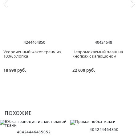
42
44
46
48
50
40
42
46
48
Укороченный жакет-тренч из
Непромокаемый плащ на
100% хлопка
кнопках с капюшоном
18 990 руб.
22 600 руб.
ПОХОЖИЕ
40
42
44
46
48
50
40
42
44
46
48
50
52