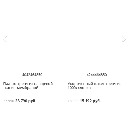
40
42
46
48
50
42
44
46
48
50
Пальто-тренч из плащевой
Укороченный жакет-тренч из
ткани с мембраной
100% хлопка
23 790 руб.
15 192 руб.
27 990
18 990