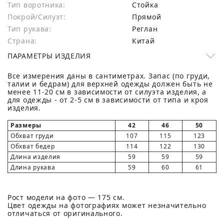
Тип воротника:
Стойка
Покрой/Силуэт:
Прямой
Тип рукава:
Реглан
Страна:
Китай
ПАРАМЕТРЫ ИЗДЕЛИЯ
Все измерения даны в сантиметрах. Запас (по груди,
талии и бедрам) для верхней одежды должен быть не
менее 11-20 см в зависимости от силуэта изделия, а
для одежды - от 2-5 см в зависимости от типа и кроя
изделия.
Размеры
42
46
50
Обхват груди
107
115
123
Обхват бедер
114
122
130
Длина изделия
59
59
59
Длина рукава
59
60
61
Рост модели на фото — 175 см.
Цвет одежды на фотографиях может незначительно
отличаться от оригинального.