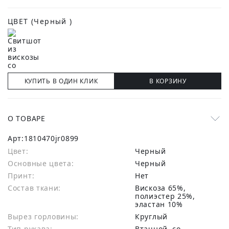
ЦВЕТ
(Черный )
КУПИТЬ В ОДИН КЛИК
В КОРЗИНУ
О ТОВАРЕ
Арт:
1810470jr0899
Цвет:
Черный
Основные цвета:
черный
Принт:
Нет
Состав ткани:
вискоза 65%,
полиэстер 25%,
эластан 10%
Вырез горловины:
Круглый
Тип рукава:
Втачной, со