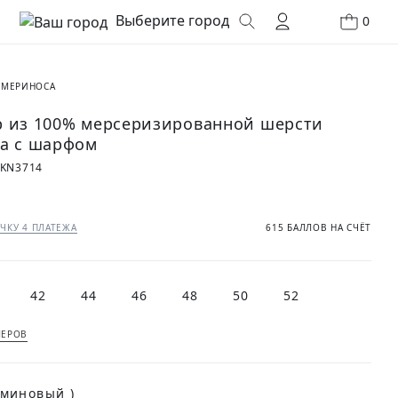
Выберите город
0
 МЕРИНОСА
 из 100% мерсеризированной шерсти
а с шарфом
0KN3714
₽
ЧКУ 4 ПЛАТЕЖА
615 БАЛЛОВ НА СЧЁТ
42
44
46
48
50
52
МЕРОВ
рминовый )