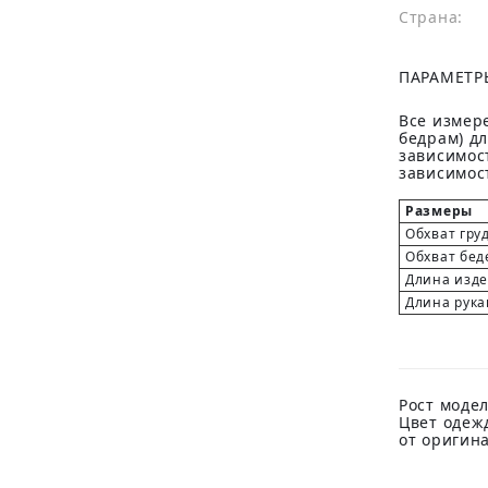
Страна:
ПАРАМЕТР
Все измере
бедрам) д
зависимост
зависимост
Размеры
Обхват гру
Обхват бед
Длина изд
Длина рука
Рост модел
Цвет одеж
от оригин