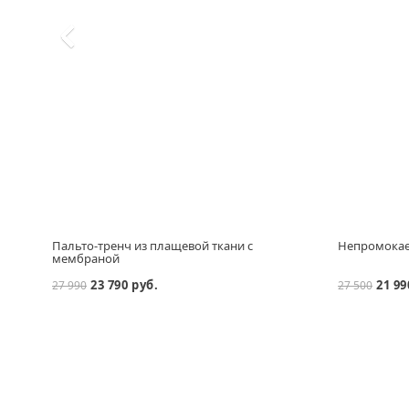
Пальто-тренч из плащевой ткани с
Непромокае
мембраной
23 790 руб.
21 99
27 990
27 500