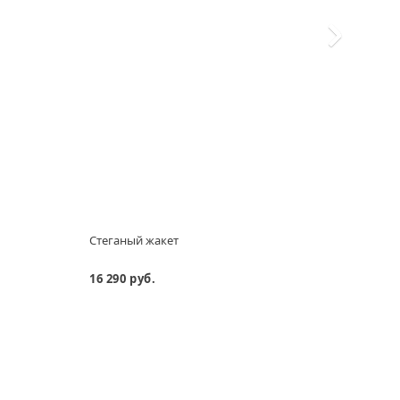
Стеганый жакет
Стег
16 290 руб.
11 29