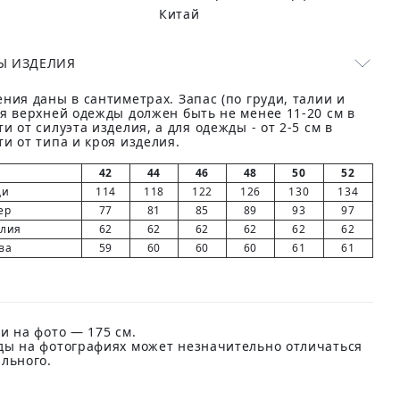
Китай
Ы ИЗДЕЛИЯ
ния даны в сантиметрах. Запас (по груди, талии и
ля верхней одежды должен быть не менее 11-20 см в
и от силуэта изделия, а для одежды - от 2-5 см в
и от типа и кроя изделия.
42
44
46
48
50
52
ди
114
118
122
126
130
134
ер
77
81
85
89
93
97
елия
62
62
62
62
62
62
ва
59
60
60
60
61
61
и на фото — 175 см.
ды на фотографиях может незначительно отличаться
ального.