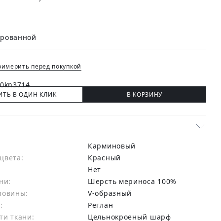
имерить перед покупкой
ИТЬ В ОДИН КЛИК
В КОРЗИНУ
Карминовый
цвета:
красный
Нет
ни:
шерсть мериноса 100%
ловины:
V-образный
:
Реглан
ти ткани:
Цельнокроеный шарф