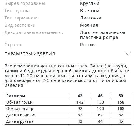
Вырез горловины:
Круглый
Тип рукава:
Втачной
Тип карманов:
Листочка
Вид застежки:
Молния
Декоративные элементы:
Лого металлическая
пластина pompa
Страна:
Россия
ПАРАМЕТРЫ ИЗДЕЛИЯ
Все измерения даны в сантиметрах. Запас (по груди,
талии и бедрам) для верхней одежды должен быть не
менее 11-20 см в зависимости от силуэта изделия, а
для одежды - от 2-5 см в зависимости от типа и кроя
изделия.
Размеры
42
46
50
Обхват груди
142
150
158
Обхват бедер
92
100
108
Длина изделия
62
62
62
Длина рукава
43
44
45