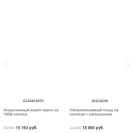
42
44
46
48
50
40
42
46
48
Укороченный жакет-тренч из
Непромокаемый плащ на
100% хлопка
кнопках с капюшоном
15 192 руб.
18 090 руб.
18 990
22 600