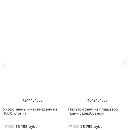
42
44
46
48
50
40
42
46
48
50
Укороченный жакет-тренч из
Пальто-тренч из плащевой
100% хлопка
ткани с мембраной
15 192 руб.
23 790 руб.
18 990
27 990