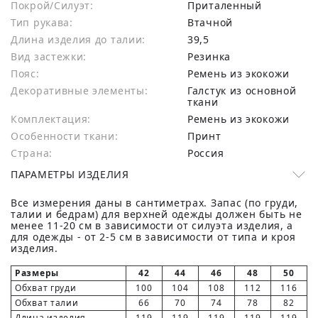
Покрой/Силуэт:
Приталенный
Тип рукава:
Втачной
Длина изделия до талии:
39,5
Вид застежки:
Резинка
Пояс:
Ремень из экокожи
Декоративные элементы:
Галстук из основной
ткани
Комплектация:
Ремень из экокожи
Особенности ткани:
Принт
Страна:
Россия
ПАРАМЕТРЫ ИЗДЕЛИЯ
Все измерения даны в сантиметрах. Запас (по груди,
талии и бедрам) для верхней одежды должен быть не
менее 11-20 см в зависимости от силуэта изделия, а
для одежды - от 2-5 см в зависимости от типа и кроя
изделия.
Размеры
42
44
46
48
50
Обхват груди
100
104
108
112
116
Обхват талии
66
70
74
78
82
Длина изделия
119
119
119
119
119