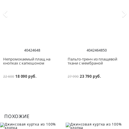
40
42
46
48
40
42
46
48
50
Непромокаемый плащ на
Пальто-тренч из плащевой
кнопках с капюшоном
ткани с мембраной
18 090 руб.
23 790 руб.
22 600
27 990
ПОХОЖИЕ