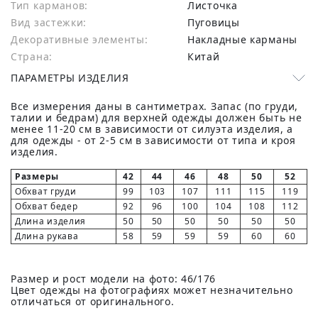
Тип карманов:
Листочка
Вид застежки:
Пуговицы
Декоративные элементы:
Накладные карманы
Страна:
Китай
ПАРАМЕТРЫ ИЗДЕЛИЯ
Все измерения даны в сантиметрах. Запас (по груди,
талии и бедрам) для верхней одежды должен быть не
менее 11-20 см в зависимости от силуэта изделия, а
для одежды - от 2-5 см в зависимости от типа и кроя
изделия.
Размеры
42
44
46
48
50
52
Обхват груди
99
103
107
111
115
119
Обхват бедер
92
96
100
104
108
112
Длина изделия
50
50
50
50
50
50
Длина рукава
58
59
59
59
60
60
Размер и рост модели на фото: 46/176
Цвет одежды на фотографиях может незначительно
отличаться от оригинального.