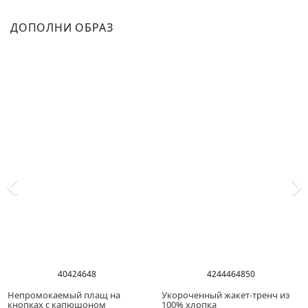
ДОПОЛНИ ОБРАЗ
40
42
46
48
42
44
46
48
50
Непромокаемый плащ на
Укороченный жакет-тренч из
кнопках с капюшоном
100% хлопка