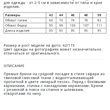
для одежды - от 2-5 см в зависимости от типа и кроя
изделия.
Размеры
42
44
46
48
50
Обхват талии
66
70
74
78
82
Обхват бедер
95
99
103
107
111
Длина изделия
95
95
95
95
95
Размер и рост модели на фото: 42/173
Цвет одежды на фотографиях может незначительно
отличаться от оригинального.
ОПИСАНИЕ
Прямые брюки на средней посадке в стиле сафари из
твиловой смесовой ткани с водоотталкивающей
пропиткой в цвете «мокрый песок». Перед с боковыми
карманами, спинка с накладными карманами. Брюки
с резинкой в поясе на спинке и шлевками,
отворотами по низу.